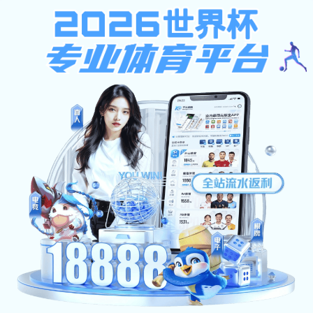
首页
体育动态
U20世界杯天王山利雅得胜利切尔西绝杀瞬间
U20世界杯天王山利雅得胜利切
尔西绝杀瞬间
2026-06-23 14:17
123
累计阅读
体育动态
在体育竞技的璀璨星河中，有些瞬间注定成为永恒的
经典。当U20世界杯的青春风暴与欧洲顶级俱乐部的
豪门底蕴交织碰撞，一粒绝杀进球足以让无数球迷为
之疯狂。今天，让我们共同回望那场被誉为“天王山