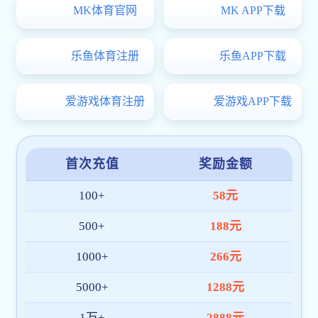
卡隆。他没有任何犹豫，在皮球落地前果断倒地铲
射，整个人横身飞向球门方向。这一刻，时间仿佛被
拉长，全场数万名观众的目光追随着那颗旋转的皮
球，看着它越过出击的迈尼昂，擦着远端立柱内侧，
稳稳滚入网窝。1-0！这个倒地铲射锁定胜局，整个
球场瞬间沸腾，上海海港的球员们疯狂地涌向进球
者，德国杯的赛场上书写了属于东方的荣光。
这个进球不仅是一次技术上的完美展示，更是意志力
的终极胜利。卡隆的倒地铲射看似偶然，实则是无数
次训练中肌肉记忆的必然体现。在狭小的空间内，在
皮球高速飞行且落点几乎贴着草皮的瞬间，他选择以
这种高风险高收益的方式完成射门，展现了一名顶级
射手与生俱来的嗅觉与胆略。而上海海港全队在这一