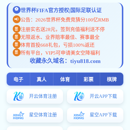
一声宣告：黑马球队的崛起绝非偶然。这篇文章将带
你深入剖析这场比赛的戏剧性瞬间，探讨穆西亚拉的
关键作用，以及利雅得胜利如何从一支传统劲旅演变
为令人窒息的“黑马”风暴。
比赛开始前，外界对这场对决的看法普遍倾向于保
守。利雅得胜利作为一支拥有深厚底蕴的球队，其战
术体系和球员配置一直备受认可。然而，随着比赛的
推进，场面逐渐失控。穆西亚拉的头球破门如同一记
响雷，瞬间改变了场上所有人的心理节奏。这个进球
的关键在于时机：上半场中段，双方处于僵持状态，
利雅得胜利的防线试图通过造越位来压制对手，但穆
西亚拉凭借敏锐的嗅觉和出色的弹跳力，精准地找到
了落点。这个头球不仅考验了他的身体素质，更展现