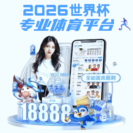
首页
体育动态
穆西亚拉头球破门利雅得胜利黑马球队看台炸裂
穆西亚拉头球破门利雅得胜利黑
马球队看台炸裂
2026-06-21 20:12
149
累计阅读
体育动态
在世界杯的宏大叙事中，总有那么一瞬间能彻底点燃
看台的热情。当年轻的穆西亚拉高高跃起，用一记势
大力沉的头球攻破利雅得胜利的大门时，整个球场仿
佛被投入了一颗炸弹。这不仅仅是一次得分，更像是