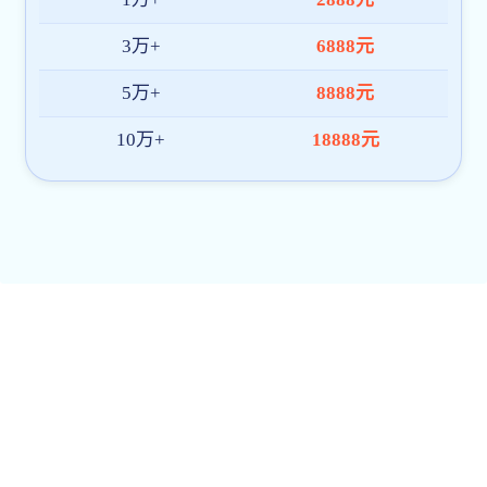
如果分析利雅得胜利的整体战术，穆西亚拉的角色绝
不仅是得分手。他更像是一个战术支点，能够在关键
时刻拉扯对方防线，为队友创造空间。在这场比赛
中，他的跑位多次迫使利雅得胜利的后卫改变防守重
心，从而间接削弱了他们的全局布防。穆西亚拉的头
球破门之所以令人印象深刻，就在于它打破了比赛的
平衡。在那之后，利雅得胜利不得不压出来进攻，从
而暴露出了更多的防守空档。穆西亚拉和他的队友们
则迅速抓住了这些机会，将优势转化为胜势。这种
“连锁反应”恰好是一支“黑马球队”最可怕的地方：他
们能在得分后迅速提升士气，形成持续压制。
展望未来，穆西亚拉与利雅得胜利的配合无疑会成为
话题中心。这支黑马球队能否在世界杯的残酷淘汰赛