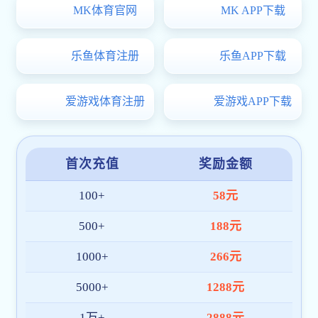
舞台上赢得了“黑马”的美誉，也让他们的比赛充满了
不可预测性。
回到那个具体的进球瞬间，我们不得不感叹穆西亚拉
的顶级球商。在球被传出的前一秒，他已经在脑海中
完成了对防守球员位置的预判。当他起跳时，防守方
的两名后卫甚至还没来得及做出反应。这个头球的力
量和角度都堪称完美，球几乎是贴着横梁下沿飞入网
窝，门将只能无奈地回头目送皮球入网。看台上的反
应可以用“炸裂”来形容——部分观众双手抱头难以置
信，另一部分则挥舞着旗帜，发出震耳欲聋的欢呼。
这不仅仅是进球的喜悦，更是对主队顽强斗志的认
可。利雅得胜利的球迷们深知，拥有穆西亚拉这样的
球员，是球队从“黑马”迈向更高台阶的底气所在。