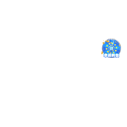
马上行动
开云 的客户涵盖赛事组织者、媒体平台、品牌赞助
商、数据机构等多个领域。
开心体验