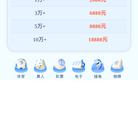
彩，这位韩国球星正在用实际表现证明自己的价值。
而澳大利亚队虽然在这场比赛中先丢后追，但整体表
现并非没有亮点。他们的防守反击战术在比赛前半段
执行得相当出色，只是未能将优势转化为胜势。
展望后续赛程，两支球队都需要从本场比赛中吸取经
验。澳大利亚队需要解决领先后的攻守平衡问题，避
免再度出现心态波动。韩国队则要依赖李刚仁这样的
核心球员持续输出，同时提升中后场的防守稳定性。
对于球迷来说，《澳大利亚先丢后追李刚仁挑射得手
看台炸裂》不仅是一场比赛的缩影，更是世界杯精神
的最佳诠释——永远不要放弃，奇迹就在下一秒。这
样的比赛，正是世界杯之所以被称为全球最盛大体育
赛事的原因。