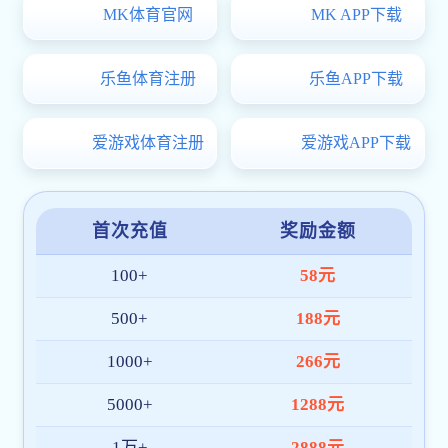
球擦着立柱飞入网窝，1比0！
精准的时间仿佛在那一刻停止了。这个进球发生在常
规时间行将结束的前几十秒，这是一个真正意义上的
压哨进球。全场先是一阵死寂，随后爆发出排山倒海
的欢呼声。巴西队的替补席涌入场内，球员们相拥而
泣，激动之情难以言表。这一刻，足球的戏剧性和残
酷性展现得淋漓尽致。而对于克罗地亚队，特别是对
于整场比赛都表现神勇的格瓦迪奥尔来说，这一球无
疑是“压哨改命”。他一直以来坚毅的表情第一次出现
了崩溃的迹象，他瘫坐在草地上，双手掩面，不敢相
信这一切。这场巴西复仇战，以一种最为扎心的方
式，结束了克罗地亚人的卫冕之路。四年前，克罗地
亚曾在小组赛击败过巴西，而如今，巴西队用这样一