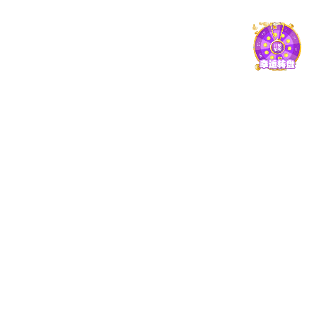
开心体验
延伸阅读
2026世界杯沙特乌拉圭赛前比分提醒