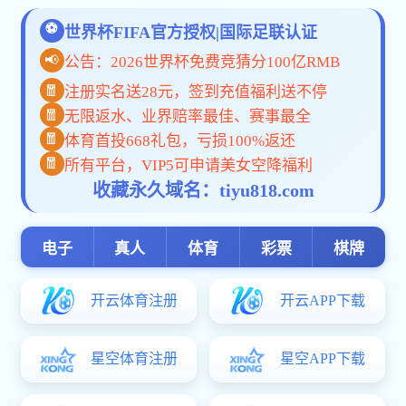
样一出令人窒息的戏码。这场比赛不仅是技术与战术
的较量，更是一次意志的终极考验。当巴西队完成那
记匪夷所思的压哨进球时，不只是比分被改写，格瓦
迪奥尔和全场球迷的情绪也瞬间沸腾，这无疑是一场
值得浓墨重彩描绘的经典战役。
赛前，克罗地亚队作为上一届世界杯的亚军，以其坚
韧的防守和出色的中场控制力著称。特别是他们的年
轻后卫格瓦迪奥尔，凭借其超乎年龄的冷静与强悍，
成为了球队后防线上的定海神针。外界普遍认为，这
会是一场矛与盾的激烈碰撞。巴西队坐拥豪华锋线
群，以行云流水的进攻闻名于世；而克罗地亚队则希
望用他们标志性的“加时赛之王”特质，拖垮桑巴军团
的锐气。比赛的进程也确实如预期那般胶着，双方在