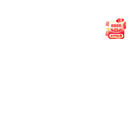
巴西复仇战压哨改命格瓦迪奥尔全场沸腾
足球世界的魅力，往往藏在那电光石火间的逆转
中。当时间一分一秒流...
2026-06-22