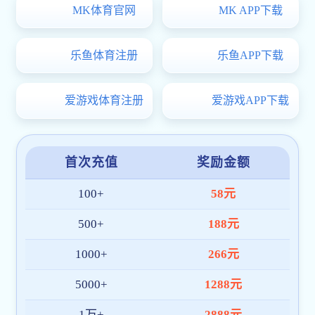
在“2”到“4”之间浮动。这种判断并非凭空猜测，而是
基于两队近十场国际比赛的平均进球产出与失球数据
所建立的一种合理推演。
球员个体也是解锁
总进球数
密码的关键钥匙。荷兰队
阵中不乏一锤定音的巨星，他们的一脚传递或是个人
突破，完全有能力改变比赛的走势。而瑞典队的关键
先生，往往在定位球或者乱战中能发挥出巨大的身体
优势。当两种不同的足球哲学在同一个场地碰撞，任
何关于“小球”或“大球”的极端预测都可能面临风险。
我们必须思考一个更现实的问题：双方的防守体系是
否会因为对方的“针对性打击”而提前瓦解？例如，如
果荷兰队能够精准打击瑞典队边后卫身后的空当，那
么边中结合的进球套路便会层出不穷；而如果瑞典人
多在中场进行绞杀，迫使荷兰队采取远射战术，那么