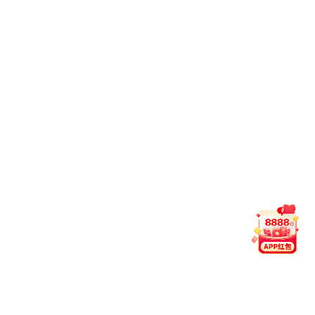
2026世界杯沙特乌拉圭赛前比分提醒
在足球的世界里，有些对决尚未上演便已让人热血
沸腾，而2026年世界杯...
2026-06-23