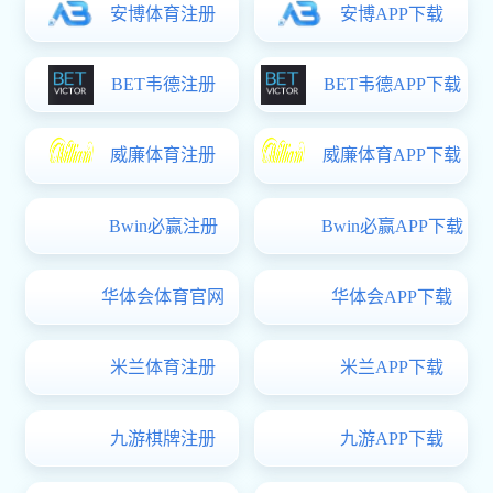
为面对苏格兰的高空轰炸，稳健是第一要务。这份
2026世界杯巴西苏格兰赛前首发指南，必须首先承
认桑巴军团在纸面实力上的绝对优势，但足球的魅力
往往在于纸面之外的变量。
再将目光投向苏格兰。这支来自凯尔特民族的硬汉军
团，从来不会因为对手强大而怯场。他们的主帅通常
会排出极具韧性的4-3-3或5-4-1阵型，旨在压缩空间
并利用定位球寻找机会。锋线上，麦金与麦克托米奈
这对“双麦”组合是中前场的关键人物。他们不仅拥有
出色的后插上得分能力，其在禁区内的搅动能力更是
让任何对手防不胜防。左路的罗伯逊是苏格兰最大的
战术王牌，他在利物浦练就的精准传中能力，结合苏
格兰传统的身体对抗优势，很可能成为巴西防线的一