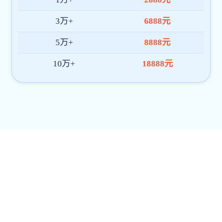
用。作为伊朗队的核心，瓦伦西亚在攻防两端都倾尽
全力。他在前场的牵制与跑位，一度让克罗地亚队的
后防线承受了巨大压力。然而，足球是一项整体运
动，格瓦迪奥尔的这记远射，更像是一面镜子，映射
出伊朗队在防守组织上的微小瑕疵。当面对世界级对
手时，任何一瞬间的犹豫或位置的偏差，都可能被放
大为致命失误。瓦伦西亚虽然未能带领球队取得理想
结果，但他的拼搏精神与战术执行力，依然值得尊
重。而格瓦迪奥尔的“封神”时刻，恰恰建立在对这种
高强度对抗的完美适应之上。
赛后，这粒进球被各大媒体反复播放，球迷们将其称
为“教科书式的弧顶远射”。格瓦迪奥尔的名字，瞬间
响彻全球。他用行动证明，防守球员同样可以拥有决