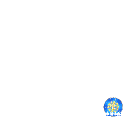
在足球的世界
夜空中的流星，虽然短暂却足...
燃球迷的激情。当
06-22 12:13
06-23 15:28
2026 官方正版下载
我们深知，客户的成功就是 开云 的成功，因此我们
始终以客户需求为导向。
立即下载
了解更多