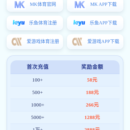
场，体能消耗与战术调整将改变双方的天平。瑞士的
定位球战术——沙奇里、扎卡的传球能力配合恩博洛
或奥卡福尔的抢点——是加拿大防空体系的致命弱
点；反之，加拿大左路的戴维斯与拉林之间的连线，
一旦突破瑞士的边卫防线，就可能制造点球或单刀。
综合这些因素，一个合理的进球数预测范围应该在2
到4球之间，而总进球数更倾向于3球——这是防守
强队与进攻黑马之间最典型的和解数字。
再深入拆解到具体球员的进球贡献。乔纳森·戴维，
这位在里尔效力期间已在欧冠赛场证明过自己的射
手，将是加拿大的进球核心。他在禁区内的嗅觉和面
对欧洲后卫时的对抗能力，让他在对阵瑞士的比赛中
注定会成为焦点。而瑞士方面，布雷尔·恩博洛在莫
斯科中央陆军和摩纳哥时期积累的“瞬间爆发力”，极