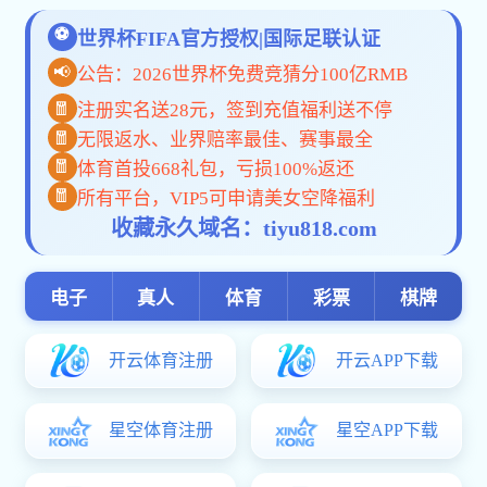
仅是一场关乎晋级的关键战役，更是一次个人英雄主
义的完美演绎。今天，我们将带你重温这场令人血脉
偾张的对决——厄德高反击一条龙挪威加时绝杀西班
牙爆款回放，感受足球的极致魅力。
比赛伊始，西班牙队凭借其传统的传控战术牢牢掌控
中场，布斯克茨和佩德里的组织让挪威队一度陷入被
动。然而，挪威队并未因此慌乱，反而以稳守反击的
姿态耐心寻找机会。上半场第27分钟，西班牙队通
过一次精妙的边路配合，由奥尔莫率先打破僵局。此
时，挪威队的压力骤增，但他们的核心厄德高却始终
保持着冷静。作为阿森纳的中场大脑，厄德高在本场
比赛中展现了非凡的视野和盘带能力。他在中场的调
度不仅稳住了挪威的节奏，还多次通过长传撕开西班