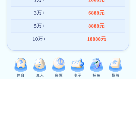
在本场比赛中贡献了2次射门、2次关键传球和4次成
功过人，赛后评分高达8.9分。西班牙媒体在赛后评
论中直言：“厄德高的表现让人想起了巅峰时期的伊
涅斯塔，他的每一次触球都充满威胁。”而对于中国
球迷而言，这场“厄德高反击一条龙挪威加时绝杀西
班牙爆款回放”的精彩程度，足以媲美世界杯决赛的
经典瞬间。
从战术层面看，挪威队的胜利绝非偶然。主帅索尔巴
肯在本场比赛中采用了极具针对性的策略：放弃部分
控球权，利用厄德高的长传转移和哈兰德的冲击力制
造威胁。当西班牙队压上进攻时，挪威队的边后卫迅
速回收，形成5-4-1的防守阵型，逼迫西班牙队在边
路进行无效传中。而厄德高的位置则被灵活释放，他