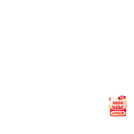
2026世界杯沙特乌拉圭赛前比分提醒
在足球的世界里，有些对决尚未上演便已让人热血
沸腾，而2026年世界杯...
2026-06-23