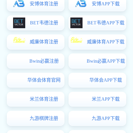
重要的是，他在关键时刻的冷静远超年龄。当巴西队
陷入僵局时，正是他挺身而出，用连续三场进球的表
现为球队扫清障碍。这种奥斯卡连场破门的表现，不
仅让对手防线闻风丧胆，更让巴西球迷看到了未来十
年的锋线答案。
巴西赛季首胜：迟来的王者之气
对于巴西足球而言，这场美洲杯决赛的意义远不止一
座奖杯。此前一个赛季，桑巴军团在各条战线上都遭
遇了滑铁卢：世预赛客场负于厄瓜多尔，热身赛爆冷
输给亚洲球队，甚至在美洲杯小组赛首战就被委内瑞
拉逼平。这支五夺世界杯的王者之师，一度被认为正
在经历青黄不接的阵痛期。
但正是这场巴西赛季首胜，彻底扭转了舆论方向。决