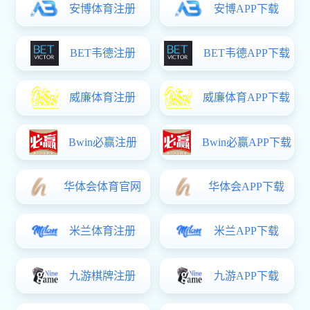
场球迷的掌声，更让巴萨众将的脸上浮现出一丝难以
置信。紧接着，皇马发动快速反击，维尼修斯的单刀
球被特尔施特根以同样的神勇化解——他果断出击，
用脚将巴西人的射门挡出底线。一次进攻、一次防
守，两位门神用两次神级扑救，为这场国家德比定下
了基调：胜利的天平，将系于他们之手。
随着比赛的深入，悬念层层加码。下半场风云突变，
巴萨通过前场逼抢获得角球机会，拉菲尼亚的传中精
准找到禁区内高点，阿劳霍的头球攻门如同流星划
过。那一刻，几乎所有巴萨球迷都准备起身庆祝，但
库尔图瓦却用一次极限的狮子甩头式扑救，将球在门
线上捞出。慢镜头回放，皮球已经越过门线不到五厘
米，却硬生生被他的手按在草皮上。主裁判在VAR确
认后判罚未进球，全场哗然。巴萨球员围住裁判抗