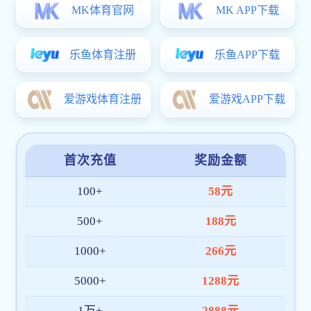
议，而皇马球员则紧握拳头，将感激的目光投向那位
高达两米的门神。这次争议性扑救，最终成为比赛的
转折点，也彻底点燃了双方主帅的战术博弈。
所谓“高处不胜寒”，库尔图瓦与特尔施特根，正是站
在西甲门将之巅的两位孤胆英雄。数据统计显示，库
尔图瓦全场贡献了8次关键扑救，其中5次来自禁区
内的必进球；而特尔施特根同样不遑多让，7次扑救
中包括一次点球扑出。比赛第78分钟，巴尔韦德在
禁区外突施冷箭，皮球如出膛炮弹飞向右上角，特尔
施特根的反应快过闪电，一个后仰纵跃将球托出。这
记扑救被西班牙媒体誉为“赛季最佳”，也印证了他在
巴萨防线中的基石作用。两位门神的表现，让这场原
本该由前锋主宰的国家德比，变成了一场门将之间的