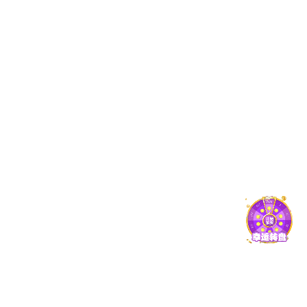
2026 官方正版下载
我们深知，客户的成功就是 开云 的成功，因此我们
始终以客户需求为导向。
立即下载
了解更多