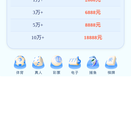
这一刻，整个球场陷入了短暂的寂静，随后爆发出震
耳欲聋的欢呼声——这些欢呼来自远道而来的客队球
迷。西班牙切尔西的球员们疯狂地奔向进球功臣，将
他压在身下。这个进球不仅意味着三分，更标志着新
一代核心的崛起。这名年轻前锋在赛后采访时表示：
“我只是做好了随时出场的准备，当教练让我上场
时，我知道我必须抓住机会。这是全队努力的结果，
我们证明了即使是在客场，我们也有能力击败任何对
手。”这段话，恰恰是西班牙切尔西精神的最好写
照：没有绝对的巨星，但有绝对的团队；没有注定的
输家，只有拼出来的胜者。
这场补时绝杀的意义，远不止于一场比赛的胜负。它
象征着西班牙切尔西在经历了赛季初的磨合与阵痛
后，终于找到了属于自己的赢球密码。球队的防守变