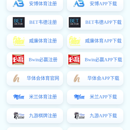
半场结束时，比分依然是0-0，但这并不意味着平
淡，空气中弥漫着一种暴风雨前的宁静。
下半场开始后，主场球队率先发难。他们利用一次快
速反击，由前锋在禁区内完成了一记势大力沉的射
门。西班牙切尔西的门将做出了世界级的扑救，指尖
轻轻触碰皮球，将其托出横梁。这一扑救仿佛点燃了
客队球员的斗志。西班牙切尔西逐渐掌控了节奏，他
们的边路进攻开始发挥威力，多次传中找到禁区内的
高点。然而，运气似乎并不站在他们这边，一次头球
攻门击中了门柱，弹出场外。随着常规时间接近尾
声，比分依然是0-0，客场带走一分看似是无奈的选
择。但西班牙切尔西的球员们眼中闪烁着不甘的光
芒，他们不愿接受平局，他们想要更多。