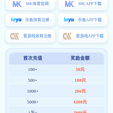
击推进赔率”会如此引人瞩目。
美国队的防守，真的能钳制住这阵旋风吗？从战术层
面看，美国的中后场有极强的运动能力，但他们的高
位防线历来害怕那种不讲理的纵向突破。还记得土耳
其在热身赛中如何用三次反击击溃强敌吗？阿克图尔
科格鲁在其中扮演了指挥官的角色。他不仅仅依赖速
度，更擅长在推进中凭借视野送出致命横传。赔率的
变化，往往就隐藏在这些细节中。如果上半场他有过
一次成功的半场推进，那么他的赔率可能会瞬间从
2.4跳水至1.8，因为市场会立刻修正对他的判断。撰
写这篇文章时，我们可以大胆预判，倘若比赛陷入沉
闷的阵地战，那么“阿克图尔科格鲁对阵美国队小组
赛反击推进赔率”反而会成为价值洼地。