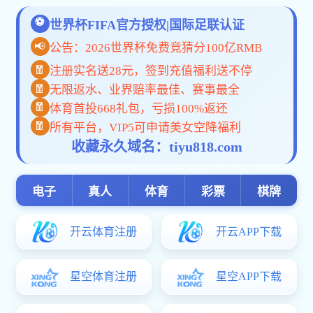
出鞘的利刃，随时准备刺穿对手的防线。今天，我们
不再讨论那些乏味的战术板，而是深入解读“阿克图
尔科格鲁对阵美国队小组赛反击推进赔率”。这不仅
仅是一组冰冷的数字，更是一场速度与智慧的博弈，
一次关于足球美学的极致剖析。你准备好跟随这位土
耳其妖星的脚步，叩开胜利之门了吗？
为何“反击推进赔率”会成为这场焦点战的晴雨表？美
国的防线以冲击力著称，但面对阿克图尔科格鲁这样
兼具技术与爆发的攻击手，他们或许会陷入进退失据
的困境。赔率，从来不是简单的概率统计，而是市场
情绪、球员状态与战术博弈的集合体。当土耳其人获
得球权，他就像一头被唤醒的猎豹，每一次触球都可
能在瞬间改变比赛的走向。所谓“阿克图尔科格鲁对