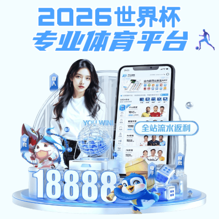
首页
自由人
胡斯蒂尼亚诺代表库拉索对阵科特迪瓦金靴竞争前瞻
胡斯蒂尼亚诺代表库拉索对阵科
特迪瓦金靴竞争前瞻
2026-07-01 17:34
92
累计阅读
自由人
在世界杯的宏大叙事中，总有一些故事关于“黑马”与
“黄金猎手”的狭路相逢。当库拉索岛的战鼓与科特迪
瓦的象鸣在绿茵场上空交织，一位名叫胡斯蒂尼亚诺
的前锋，正站在他职业生涯最闪耀也最残酷的聚光灯