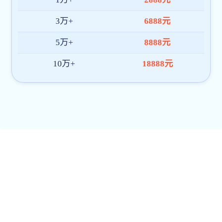
陷入焦灼，当科特迪瓦的进攻迟迟打不开局面时，防
守端的急躁与脱节便会暴露。胡斯蒂尼亚诺这种擅长
“偷猎”的前锋，恰恰是这种情绪失控的最佳打击者。
在世界杯的历史上，不缺少小国球星一战封神的案
例，胡斯蒂尼亚诺正走在这样一条布满荆棘却又充满
诱惑的道路上。
当然，我们必须正视现实：科特迪瓦的整体实力远超
库拉索。这意味着胡斯蒂尼亚诺得到的有效支援将极
其有限。他可能需要像一头孤独的雄狮，在荒野中独
自面对成群的鬣狗。这不仅是技术层面的考验，更是
对其体能极限的压榨。如果库拉索的中场无法提供稳
定的炮弹输送，胡斯蒂尼亚诺或许不得不回撤拿球，
但这无疑会稀释他在门前的威胁。因此，这场胡斯蒂