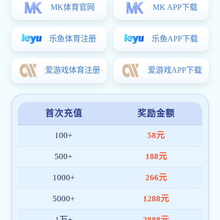
从阵容角度来看，卡塔尔的优势在于长时间的封闭集
训与战术执行力。他们的中场核心阿尔·海多斯虽然
经验老道，但年龄偏大的劣势在面对加拿大这种高频
次冲击时会非常致命。加拿大的进攻逻辑非常简单粗
暴：利用边路超跑撕开防线，通过高位逼抢制造反击
机会。在赔率模型中，这种打法在面对防守体系不够
稳固的队伍时，往往会有超额表现。因此，在大小球
盘口上，这场比赛的2.5球大球赔率始终维持在低
位，机构内部几乎默认了这将是一场至少产生三粒进
球的对攻局。博彩公司的精算团队不会凭空给出这种
定价，他们参考了卡塔尔在近期与厄瓜多尔、塞内加
尔等相似风格球队的热身赛数据，发现卡塔尔在面对
高强度边路冲击时，防线的横向移动速度是明显的短
板。这个细节，恰好是加拿大最锋利的刀。