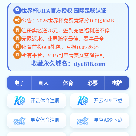
礼貌性地抬了抬眉毛。毕竟，这是枫叶军团时隔36
年重回世界杯舞台，而他们的三个对手，一个世界排
名第二，一个是上届亚军，另一个是北非劲旅。然
而，真正让赌桌对面那群精算师们开始高速运转大脑
的，是加拿大这支球队背后那股令人不安的年轻风
暴。世界杯加拿大卡塔尔赛前赔率解读，从来不应只
是一串冰冷的数字，它更是一场关于勇气与未知的博
弈。今天，我们不聊历史恩怨，不谈主场哨音，直接
从专业视角，拆解这场即将来临的冰火对决。
首先，我们得理解博彩公司在这场比赛中的定价逻
辑。从最初的盘口来看，卡塔尔作为东道主，即便在
实力层面并不具备压倒性优势，其“主场+亚洲冠军”
的附加光环也让初盘赔率停留在一个相对暧昧的位
置。而加拿大，作为北美区预选赛的搅局者，以阿方