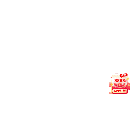
2026世界杯沙特乌拉圭赛前比分提醒
在足球的世界里，有些对决尚未上演便已让人热血
沸腾，而2026年世界杯...
2026-06-23