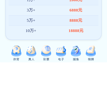
此外，我们还需要关注一个容易被忽略的赔率因子：
上半场进球。加拿大这支球队有着极其鲜明的“先手
优势”，他们在世预赛中有超过70%的进球发生在比
赛的前30分钟。这种风格的背后，是主教练赫德曼
灌输的“不留余地”的战术哲学。因此在针对这场比赛
的“半场/全场”投注项中，“加拿大/加拿大”的半全场
赔率表现异常坚挺，而“平局/平局”的赔率则被明显
高挂。这是一个非常强烈的信号：市场普遍不看好卡
塔尔能在上半场稳住阵脚。所谓的“东道主优势”在赔
率语言里，往往体现为“输球不输盘”的客队受让盘，
但这一次，加拿大居然在让球盘上处于优势地位，这
放在历届世界杯的东道主对阵非传统强队的比赛中极
为罕见。正是因为这种反常，才使得世界杯加拿大卡
塔尔赛前赔率解读显得尤为关键，它本质上是在拷问