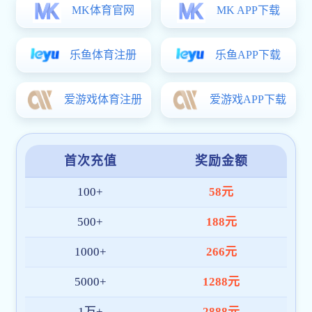
将视线转向博彩市场的盘口走势，我们能读出更多弦
外之音。初始盘口往往给予阿根廷极大的支持，但随
着比赛临近，盘口走势可能出现微妙变化。专业的盘
口分析师会关注约旦在近期热身赛中展现出的韧性数
据。如果约旦在受让深盘的情况下，其赢盘率在短时
间内出现小幅攀升，这或许暗示着市场对“冷门”的预
期在悄悄发酵。当然，这并不意味着阿根廷会输掉比
赛，而是意味着“约旦面对阿根廷队控球优势能否转
成机会”这个假设，正在被更多的资金验证。盘口走
势不仅仅是对胜平负的预测，更是对比赛场面的一种
量化交易。当盘口显示阿根廷让球方的赔率出现波动
时，精明的玩家会联想到约旦在定位球战术上的得分
效率——这是他们对抗世界级强队时最可能使用的武
器。