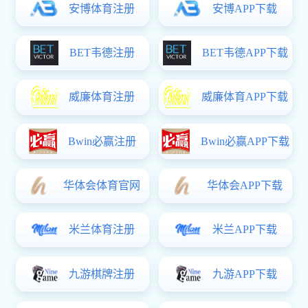
失智慧。他不像传统中卫那样盲目上抢，而是利用重
心控制和步伐调整，始终卡在进攻球员与球门之间。
面对库拉索前锋的侧翼突破，因卡皮耶展现出令人惊
讶的横向移动速度，这得益于他早年踢边后卫积累的
灵活性。不过，关键中卫对抗观察的第一印象往往是
表象：库拉索球员利用身体接触后的突然变向，多次
让因卡皮耶陷入需要二次启动的被动局面。这种对抗
消耗极大，对年轻球员的专注力提出极高要求。
比赛中一个值得玩味的细节出现在第30分钟：库拉
索中场送出过顶长传，因卡皮耶在回追过程中与对手
展开激烈的身位争夺。他没有选择危险的大脚解围，
而是用胸部将球稳稳停下，随后转身用身体倚住对手
完成出球。这种在高压下处理球的胆识，正是现代中