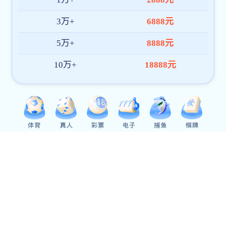
少采用冒失的剪刀脚或盲目伸腿，而是善于利用身体
卡位，迫使对手向边线或回传方向移动。这得益于他
惊人的核心力量与极低的防守重心。在接近禁区线的
区域，库利巴利的盯防会变得更具侵略性，他会主动
寻求与进攻球员的身体接触，破坏其接球的连贯性。
然而，一旦伊拉克队采用交叉跑位或中场球员的后插
上，库利巴利又需要展现出近乎中后卫的专注度，放
弃边路的局部盯人，转而内收保护肋部空当。这种在
“盯人”与“看区域”之间的灵活切换，让他能有效地限
制对手在关键区域的触球次数。数据显示，库利巴利
在这场关键对决中的抢断成功率和解围次数的高效表
现，正是他战术执行力的最佳证明。
当然，库利巴利的任务也面临着巨大的风险。如果他
过于专注于盯防伊拉克的核心突击手，就有可能被对