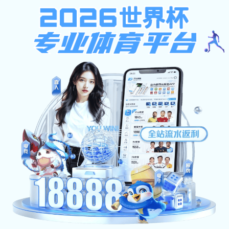
首页
传奇赛情怀
库利巴利面对伊拉克盯防任务是否关键边路回防解读
库利巴利面对伊拉克盯防任务是
否关键边路回防解读
2026-07-07 00:46
82
累计阅读
传奇赛情怀
在世界杯的宏大叙事中，每一场对决都不仅仅是明星
球员的独角戏，更是战术博弈与细节执行的残酷试金
石。当塞内加尔与伊拉克在绿茵场上狭路相逢，一个
看似不起眼的角色——边后卫库利巴利，却成为了决