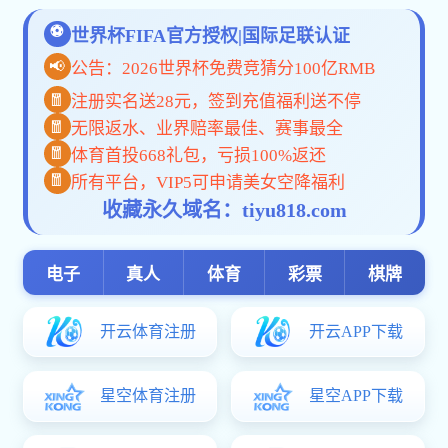
定攻防天平的关键砝码。他面对的，不仅仅是伊拉克
边锋的凌厉突破，更是一道关于回防时机、盯人选择
与整体阵型伸缩性的终极考题。这并非简单的“一对
一”个人对决，而是现代足球体系中，边路攻防转化
效率的缩影。库利巴利能否出色完成任务，直接决定
了塞内加尔的整条边路防线是否会被伊拉克的快速传
递与无球跑动彻底撕碎。本文将深入拆解库利巴利在
这场比赛中的盯防任务与边路回防策略，探讨他如何
以一己之力成为扭转局面的关键变量。
库利巴利所面临的挑战，首先源自伊拉克队战术体系
中对于边路空间的极致利用。伊拉克队的前场球员普
遍具备出色的脚下技术和纵向前插意识，他们并非单
纯依赖边锋的强突，而是通过中场球员的横向拉扯以