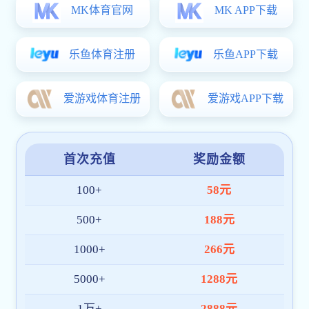
当然，荷兰防线的实力不容小觑。范戴克的领导能
力、德利赫特的对抗硬度以及边翼卫的快速回防，构
成了世界顶级的防守体系。这也是伊萨克需要面对的
终极考验。即便跑位再精妙，空间再开阔，如果无法
在电光火石间做出正确的决策，那么所有的战术设计
都将化为泡影。伊萨克能否在高强度的对抗中保持稳
定的发挥，尤其是在背身拿球面对范戴克这种级别的
防守者时，这很可能直接决定比赛最终的走向。他必
须利用快速的脚下频率和变向，而不是单纯的身体硬
碰硬，来撕开防守的裂缝。
一支球队的进攻是否高效，不能只看前锋的个人数
据，更要看其破坏对手防守平衡的能力。伊萨克在比
赛中所扮演的角色，就像是瑞典队进攻体系中的一把