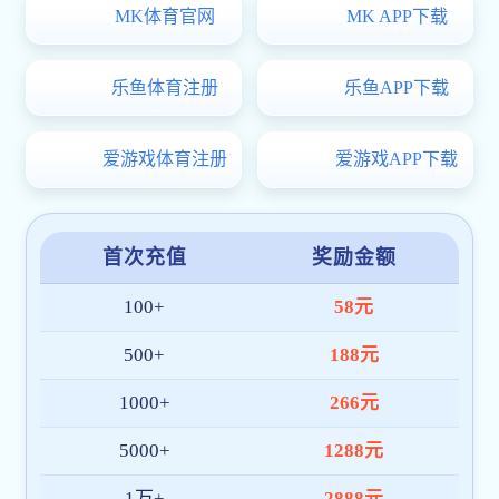
确实导致了对手重心失衡。经过长达三分钟的屏幕复
核，主裁判改判点球。这一刻，VAR不再是辅助工
具，它化身为主宰命运的审判官。而约旦门将此前扑
出点球的英勇表现，也可能因为这一变故而变得毫无
意义。这就是VAR的魅力所在，它赋予了比赛一种比
传统足球更复杂的道德逻辑——即“事实真相”高于一
切主观感受。
当然，VAR的介入并不仅限于点球。在越位判罚上，
科技的力量更为直观。约旦队的快速反击往往依赖边
锋的突然冲刺，而奥地利后防线造越位的经验极其丰
富。当约旦球员打入一粒精彩绝伦的单刀球时，VAR
可能会因为进攻球员的鞋尖超出防守球员半个身位而
宣告进球无效。这种精准到厘米的裁定，让足球场上