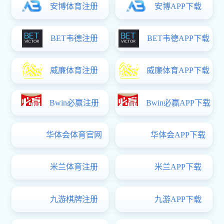
为约旦防线的噩梦。
在这样的对位中，VAR的存在感将异常强烈。例如，
当约旦的防守球员在禁区内进行滑铲解围时，脚尖是
否先触碰到球，还是直接铲翻了奥地利突破手？这种
毫厘之间的判断，在肉眼看来或许模糊不清，但VAR
的慢镜头却可能将细节放大到令球迷窒息的程度。同
样，奥地利在发动角球或任意球进攻时，约旦门将是
否会因对方球员的干扰而失去平衡？这些看似微小的
动作，一旦被VAR捕捉，就足以改写比赛的进程。
我们不妨大胆设想一个浮夸的场景：比赛第85分
钟，比分依然胶着在1:1。此时，奥地利前锋在禁区
内与约旦后卫发生轻微接触后倒地，主裁判起初示意
比赛继续。然而，VAR回放显示，约旦后卫的小动作