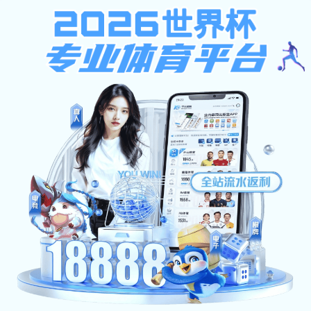
首页
体育动态
约旦vs奥地利2026世界杯VAR看点
约旦vs奥地利2026世界杯VAR看
点
2026-06-20 15:36
76
累计阅读
体育动态
当足球的哨声即将在2026年世界杯预选赛的舞台上
响起，一场看似实力悬殊却暗藏玄机的对决正蓄势待
发。约旦与奥地利，两支风格各异的球队，将在亚洲
与欧洲足球的碰撞中，上演一幕关于技术、意志与命