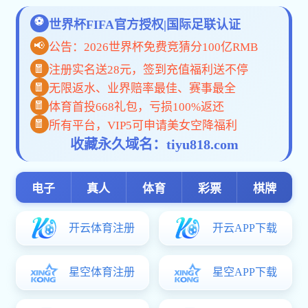
运的交响曲。而在这场较量中，VAR（视频助理裁
判）不再是冰冷的科技符号，它成为了悬在球场上方
的一柄双刃剑，既是公平的守护者，也可能是戏剧性
转折的触发器。今天，我们不妨将目光聚焦于这场比
赛的VAR看点，探讨科技如何重塑足球的美学与悬
念。
约旦队，作为亚洲足坛的一股新兴力量，近年来凭借
顽强的防守与快速反击，在洲际赛事中屡次制造惊
喜。他们的战术核心在于纪律性与执行力，中场拦截
后的长传直塞往往是撕开对手防线的利器。然而，这
种高节奏的攻防转换，极易在禁区内引发争议性的身
体接触。而奥地利队，继承了欧洲大陆的战术素养，
擅长通过高位压迫与边路传中来制造杀机。他们的前
锋嗅觉敏锐，后插上时机精准，每一次切入都可能成