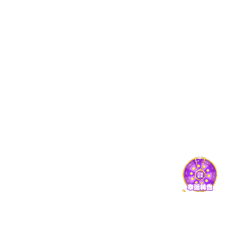
06-22 12:13
06-23 15:28
2026 官方正版下载
我们深知，客户的成功就是 开云 的成功，因此我们
始终以客户需求为导向。
立即下载
了解更多