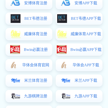
“葡萄牙莫德里奇”屡屡回撤接球，用其标志性的转身
和斜长传撕扯着广州队的防线，试图在比赛初期就奠
定胜局。然而，广州队并没有像过往许多中国球队那
样选择收缩防守，他们在中场展开了高强度的绞杀。
队长一次次地呼喊指挥，要求防线前压，切断对手与
核心球员的联系。
这种硬碰硬的姿态，让比赛的火药味逐渐升温。上半
场第30分钟，主队利用一次精准的快速反击，由边
路传中，后插上的“葡萄牙莫德里奇”在禁区弧顶处接
球。正当他习惯性地想要外脚背弹射时，身旁的广州
队防守球员没有选择盲目的下脚，而是用一次极其干
净的身体对抗，硬生生地干扰了他的平衡，导致这脚
射门偏出立柱。这一刻，阿尔加夫球场的球迷们发出
了轻微的叹息，他们或许第一次意识到，今天的客队