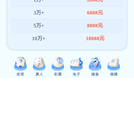
面实力上或许存在差距，但在对胜利的渴望与比赛专
注度上，他们表现得更加出色。媒体席上的专业记者
普遍认为，成都蓉城已经找到了在强强对话中取胜的
钥匙。
从更宏观的视角来看，这一结果也折射出中国足球职
业联赛格局正在发生微妙的变化。传统豪门在双线作
战中面临的挑战日益严峻，而中游球队通过精准的引
援和务实的战术，竞争力正在显著提升。成都蓉城的
胜利绝非偶然，他们阵中的国内球员与外援之间的化
学反应正趋于完美，球队的板凳深度也足以支撑他们
在足协杯这样的淘汰赛舞台上走得更远。接下来的赛
程将更加密集，但拥有了这般自信心与经验，成都蓉
城完全有希望创造更辉煌的历史。