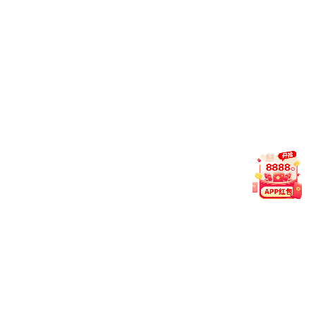
2026世界杯沙特乌拉圭赛前比分提醒
在足球的世界里，有些对决尚未上演便已让人热血
沸腾，而2026年世界杯...
2026-06-23
巴西复仇战压哨改命格瓦迪奥尔全场沸腾