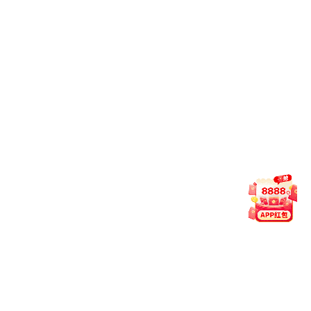
2026世界杯沙特乌拉圭赛前比分提醒
在足球的世界里，有些对决尚未上演便已让人热血
沸腾，而2026年世界杯...
2026-06-23