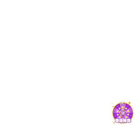
在足球的世界里，年轻才俊的碰撞总是能点
夜空中的流星，
燃球迷的激情。当朱利安·...
06-22 12:13
06-23 15:28
2026 官方正版下载
我们深知，客户的成功就是 开云 的成功，因此我们
始终以客户需求为导向。
立即下载
了解更多