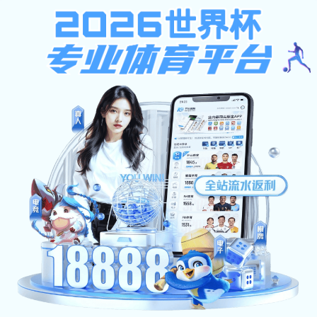
首页
传奇赛情怀
德布劳内远射建功利雅得胜利爆冷出局绝杀瞬间
德布劳内远射建功利雅得胜利爆
冷出局绝杀瞬间
2026-06-20 15:20
100
累计阅读
传奇赛情怀
在足球世界里，奇迹往往诞生于一瞬间的灵光乍泄，
也常常终结于一次精准的打击。当利雅得胜利与对手
鏖战至比赛最后时刻，所有人都以为这场势均力敌的
较量将以平局收场时，德布劳内用一记标志性的远