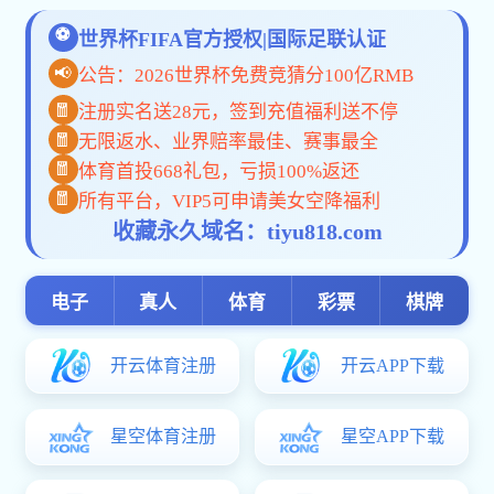
射，不仅打破了场上的平衡，更将卫冕冠军利雅得胜
利提前送回了更衣室。这不是一场普通的失利，而是
一次足以载入世界杯舞台之外的足球史册的“爆冷”瞬
间——德布劳内用他的金右脚，在看似不可能的角度
轰开了胜利之门，也轰碎了利雅得胜利的晋级美梦。
比赛的开局并未呈现出太多波澜。利雅得胜利作为纸
面实力占优的一方，早早掌控了中场的节奏，利用边
路的速度频频制造威胁。然而，对手的防线布置极具
针对性，他们压缩了核心区域的空间，迫使利雅得胜
利只能在外围尝试远射。就在这种拉锯战中，上半场
双方互交白卷，但空气中已经弥漫着一丝不安的气
息。利雅得胜利的球迷或许认为，随着比赛深入，巨
星可以凭借个人能力解决问题，但一次关键的战术布