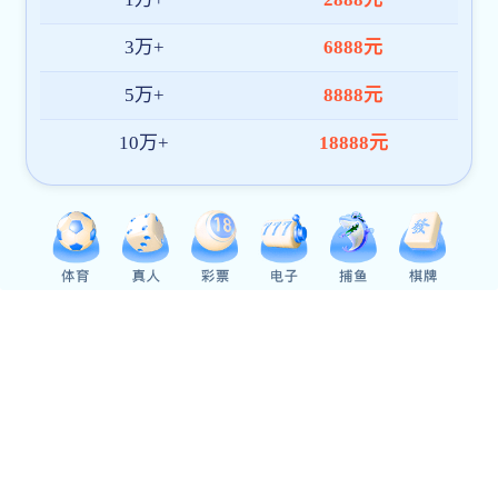
前，利雅得胜利全队几乎倾巢而出，后防线留下了巨
大的空当。他们的进攻看似凶猛，实则缺乏有效组
织，毕竟缺少了核心球员的串联，球队在关键时刻的
最后一传总差之毫厘。而对手用近乎完美的整体防守
和一次天才的灵光闪现，将利雅得胜利的冠军梦彻底
击碎。这不仅是战术的胜利，更是意志力的较量。德
布劳内用他冷静到冷酷的头脑，捕捉到了场上唯一的
破绽。
回顾整场比赛，利雅得胜利的出局并非毫无征兆。球
队在应对高强度逼抢时失误率较高，面对对手铁桶阵
时缺乏破局手段。而当德布劳内远射建功后，留给利
雅得胜利的时间仅剩不到30秒，这记进球彻底浇灭
了他们最后反扑的希望。最终，这场对决以1比1收