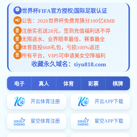
便如聚光灯般投向这场不容错过的较量。赛前盘口不
是冰冷的数字，而是两队战术、心理与命运交织的密
码。今天，我们不谈泛泛的预测，而是潜入盘口的深
海，探寻那些隐藏在赔率波动中的看点。无论你是铁
杆球迷，还是希望通过数据捕捉比赛脉搏的玩家，这
篇文章都将为你揭开这场世界杯对决的神秘面纱。
首先，让我们将目光聚焦于佛得角。这支来自非洲西
海岸的群岛球队，近年来的崛起令人惊叹。他们在预
选赛中展现出的韧性与纪律性，绝非运气使然。佛得
角的防守组织紧密，反击时更是快如闪电，尤其是边
路突破能力，足以让任何对手感到头疼。但在乌拉圭
这样的南美传统劲旅面前，他们的经验短板可能成为
致命伤。从盘口角度看，佛得角被设定为受让方，这
并非意外。然而，其盘口水位在赛前出现微妙下调，