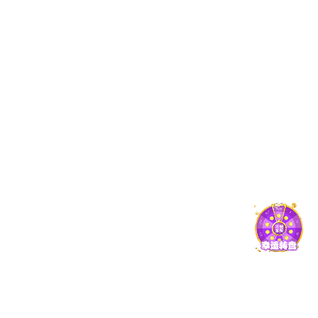
2026 官方正版下载
我们深知，客户的成功就是 开云 的成功，因此我们
始终以客户需求为导向。
立即下载
了解更多