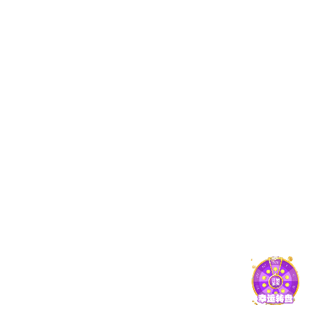
苏格兰vs海地2026世界杯赔率走势
穆西亚拉阿
火药味
在世界杯的宏大叙事中，总有一些对决如同
在足球的世界
夜空中的流星，虽然短暂却足...
燃球迷的激情。当
06-22 12:13
06-23 15:28
2026 官方正版下载
我们深知，客户的成功就是 开云 的成功，因此我们
始终以客户需求为导向。
立即下载
了解更多