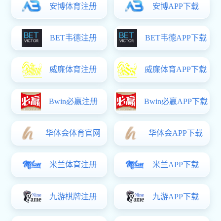
下半场易边再战，AC米兰明显加强了进攻投入。莱
奥与吉鲁在前场的跑位开始制造更多空间，而中场本
纳塞尔与托纳利的拦截也有效限制了国米的推进节
奏。比赛第63分钟，米兰获得前场任意球机会，特
奥·埃尔南德斯主罚的皮球划过人墙，直挂球门死
角，门将索默虽奋力扑救仍无法阻止皮球入网，比分
被扳平为1:1。这一进球让客队士气大振，双方随后
陷入拉锯战，你来我往的攻势令人目不暇接。国米主
帅小因扎吉随即进行调整，换上阿瑙托维奇与弗拉泰
西，试图重新夺回主动权。第78分钟，国米再次取
得领先：一次角球进攻中，米兰旧将恰尔汗奥卢将球
开至后点，德弗赖头球摆渡，小禁区内巴雷拉凌空抽
射得分，国米2:1领先，时间似乎正倒向主队一边。
在足球世界里，不到终场哨响，一切皆有可能。当比