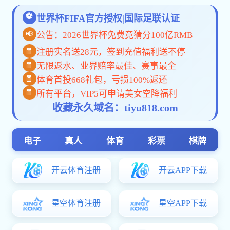
天赋的完美演绎。当皮球划过草皮，当奔跑的身影在
瞬间定格，我们看到的是一名射手在高压下的精准抉
择。本文将以专业记者的视角，带您重温这场经典对
决，深度解析弗拉霍维奇如何凭借一己之力，为斑马
军团撕开胜利之路。
比赛伊始，双方都展现出了极高的战术素养与拼抢强
度。作为意甲的传统豪门，尤文图斯深知超级杯舞台
的重要性，这不仅关乎奖杯，更关乎新赛季的士气与
信心。对手显然也做了充分准备，他们的防线布置得
极为严密，试图通过压缩空间来限制斑马军团的进攻
火力。然而，足球的魅力就在于，再坚固的防线也总
存在缝隙，关键在于谁能拥有那双发现并撕裂它的眼
睛。