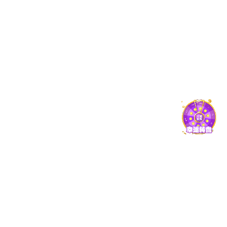
立即下载
了解更多
马上行动
开云 的客户涵盖赛事组织者、媒体平台、品牌赞助
商、数据机构等多个领域。
开心体验