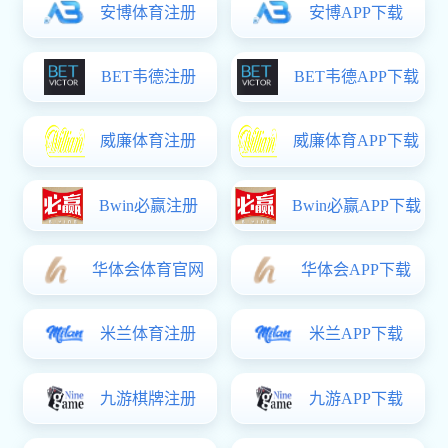
全场比赛的转折点发生在下半场第67分钟。当时尤
文图斯在中场完成一次高效的拦截，皮球迅速转移到
前场。此时，弗拉霍维奇展现了他作为顶级前锋的敏
锐嗅觉。他没有选择盲目地进入禁区争顶，而是先向
边路佯动，看似要接应传球，实则暗暗观察着对方后
卫的站位。就在对手防守阵型出现一瞬间的松动时，
弗拉霍维奇突然变向，如同猎豹般直插对手防线的肋
部空当。这一下启动，彻底撕开了对方整条后防线。
队友心领神会，送出一记精准的直塞球，皮球穿越了
所有防守球员，恰好落在弗拉霍维奇的跑动路线上。
面对出击的门将，他冷静地趟过对方，随后推射空门
得手。整个过程行云流水，从启动到完成绝杀，弗拉
霍维奇撕裂防线的能力得到了淋漓尽致的展现。