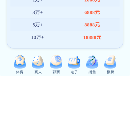
赛，那么比赛将于7月19日在纽约大都会体育场或洛
杉矶的玫瑰碗球场举行。此时此刻，全世界的阿根廷
球迷都将翘首以盼，渴望看到这支蓝白军团再次捧起
大力神杯的辉煌时刻。
在谈论赛程时间的同时，我们不得不提及阿根廷目前
的阵容深度。除了梅西这张王牌，恩佐·费尔南德
斯、朱利安·阿尔瓦雷斯以及劳塔罗·马丁内斯已经成
长为独当一面的巨星。2026年世界杯赛程时间的紧
凑性，恰恰给了这些年轻人展现才华的舞台。尤其是
阿尔瓦雷斯，他在前场的穿插跑动和抢点能力，将成
为阿根廷撕破密集防守的利器。而两名边后卫——莫
利纳和阿库尼亚的插上助攻，也将在很大程度上丰富
球队的进攻层次。可以说，这一支阿根廷队比2022