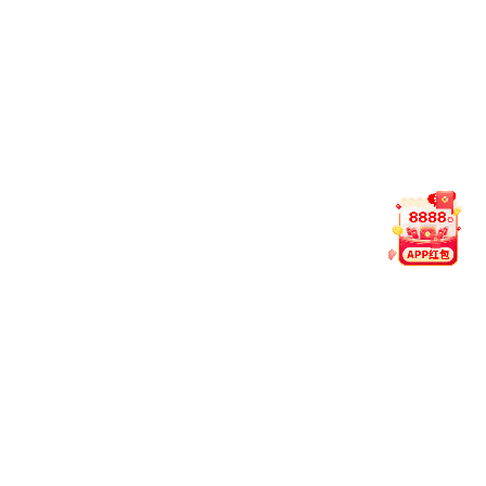
2026-06-23
普利西奇点球争议米兰豪门翻车超级杯黑
在意大利足球的璀璨星河中，AC米兰从未想过自己
会成为一部黑色幽默...
2026-06-26