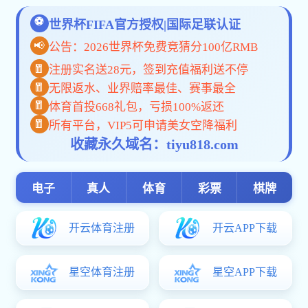
勃朝气交织下，潘帕斯雄鹰将踏上卫冕之路。今天，
我们为你独家梳理并前瞻这支王者之师在2026年世
界杯的赛程时间，带你提前感受每一次心跳加速的瞬
间。从小组赛的初露锋芒，到淘汰赛的步步惊心，这
份赛程指南将是你无法错过的足球盛宴预告。
根据国际足联公布的初步赛历，2026年世界杯的揭
幕战定于2026年6月11日举行。作为卫冕冠军，阿根
廷的赛程时间自然备受瞩目。虽然具体的分组抽签结
果仍需等待官方确认，但根据综合积分与种子队规
则，阿根廷几乎锁定了一个小组种子队的身份。这意
味着他们将被分入一个相对有利的小组，从而在小组
赛阶段避开巴西、法国、英格兰等传统劲旅。按照惯
例，阿根廷的首场小组赛预计将在6月12日至6月15
日之间开打，这将是他们展示卫冕冠军底蕴的第一块