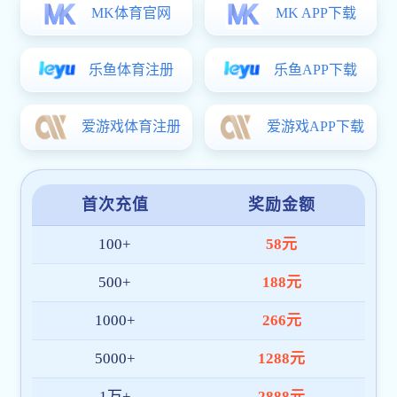
深度提出了极高要求。梅西虽然老当益壮，但37岁
的年龄意味着教练组必须科学地分配他的出场时间。
预计在小组赛阶段，梅西的场均出场时间将被控制在
70分钟左右，以保证他在淘汰赛阶段保留最炸裂的
爆发力。
一旦进入淘汰赛，2026年世界杯阿根廷的赛程时间
将变得更加凶险。从1/8决赛到1/4决赛，阿根廷很可
能遇到荷兰、德国或者葡萄牙这样的顶级对手。这个
阶段，每一场胜利都意味着通往决赛之路的艰难延
展。特别是在7月4日至7月10日这个窗口期，阿根廷
需要展现出冠军球队特有的抗压能力。作为一支擅长
控球与快速反击的队伍，阿根廷在面对欧洲球队的高
位逼抢时，能否保持阵型的紧凑性，将直接决定他们
能否跨越半决赛的门槛。如果阿根廷能顺利闯入决